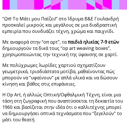
“Ωπ! Το Μάτι μου Παίζει!” στο Ίδρυμα Β&Ε Γουλανδρή
προσκαλεί μικρούς και μεγάλους σε μια διαδραστική
εμπειρία που συνδυάζει τέχνη, χρώμα και παιχνίδι.
Με αναφορά στην “οπ αρτ”, τα
παιδιά ηλικίας 7-9 ετών
δημιουργούν τα δικά τους “op art weaving boxes”,
χρησιμοποιώντας την τεχνική της ύφανσης σε χαρτί.
Με πολύχρωμες λωρίδες χαρτιού σχηματίζουν
γεωμετρικά, τρισδιάστατα μοτίβα, μαθαίνοντας πώς
μπορούν να “υφαίνουν” με απλά υλικά και να δώσουν
κίνηση και βάθος στις επιφάνειες.
Η Op Art, ή αλλιώς Οπτική/Οφθαλμική Τέχνη, είναι μια
τάση στη ζωγραφική που αναπτύσσεται τη δεκαετία του
1960 και βασίζεται στην ιδέα ότι ο καλλιτέχνης μπορεί
να δημιουργήσει οπτικά τεχνάσματα που “ξεγελούν” το
μάτι του θεατή.