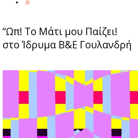
“Ωπ! Το Μάτι μου Παίζει!
στο Ίδρυμα Β&Ε Γουλανδρή