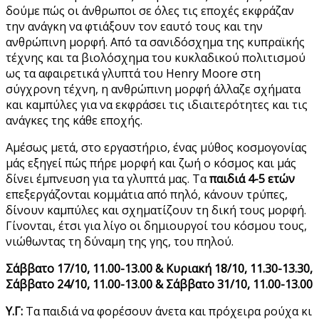
δούμε πώς οι άνθρωποι σε όλες τις εποχές εκφράζαν
την ανάγκη να φτιάξουν τον εαυτό τους και την
ανθρώπινη μορφή. Από τα σανιδόσχημα της κυπραϊκής
τέχνης και τα βιολόσχημα του κυκλαδικού πολιτισμού
ως τα αφαιρετικά γλυπτά του Henry Moore στη
σύγχρονη τέχνη, η ανθρώπινη μορφή άλλαζε σχήματα
και καμπύλες για να εκφράσει τις ιδιαιτερότητες και τις
ανάγκες της κάθε εποχής.
Αμέσως μετά, στο εργαστήριο, ένας μύθος κοσμογονίας
μάς εξηγεί πώς πήρε μορφή και ζωή ο κόσμος και μάς
δίνει έμπνευση για τα γλυπτά μας. Τα
παιδιά 4-5 ετών
επεξεργάζονται κομμάτια από πηλό, κάνουν τρύπες,
δίνουν καμπύλες και σχηματίζουν τη δική τους μορφή.
Γίνονται, έτσι για λίγο οι δημιουργοί του κόσμου τους,
νιώθωντας τη δύναμη της γης, του πηλού.
Σάββατο 17/10, 11.00-13.00 & Κυριακή 18/10, 11.30-13.30,
Σάββατο 24/10, 11.00-13.00 & Σάββατο 31/10, 11.00-13.00
Υ.Γ:
Τα παιδιά να φορέσουν άνετα και πρόχειρα ρούχα κι