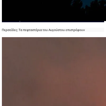
Περσείδες: Τα πεφταστέρια του Αυγούστου επιστρέφουν