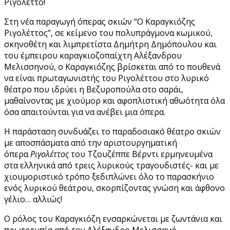
Ριγολέττο!
Στη νέα παραγωγή όπερας σκιών “Ο Καραγκιόζης
Ριγολέττος”, σε κείμενο του πολυπράγμονα κωμικού,
σκηνοθέτη και λιμπρετίστα Δημήτρη Δημόπουλου και
του έμπειρου καραγκιοζοπαίχτη Αλέξανδρου
Μελισσηνού, ο Καραγκιόζης βρίσκεται από το πουθενά
να είναι πρωταγωνιστής του Ριγολέττου στο λυρικό
θέατρο που ιδρύει η Βεζυροπούλα στο σαράι,
μαθαίνοντας με χιούμορ και αφοπλιστική αθωότητα όλα
όσα απαιτούνται για να ανέβει μια όπερα.
Η παράσταση συνδυάζει το παραδοσιακό θέατρο σκιών
με αποσπάσματα από την αριστουργηματική
όπερα
Ριγολέττος
του Τζουζέππε Βέρντι ­ερμηνευμένα
στα ελληνικά από τρεις λυρικούς τραγουδιστές- και με
χιουμοριστικό τρόπο ξεδιπλώνει όλο το παρασκήνιο
ενός λυρικού θεάτρου, σκορπίζοντας γνώση και άφθονο
γέλιο… αλλιώς!
Ο ρόλος του Καραγκιόζη ενσαρκώνεται με ζωντάνια και
πρωτοτυπία από τον Αλέξανδρο Μελισσηνό,