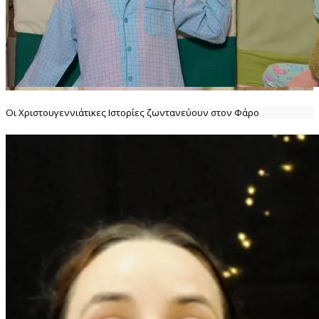
Οι Χριστουγεννιάτικες Ιστορίες ζωντανεύουν στον Φάρο