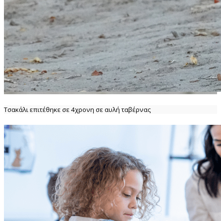
Τσακάλι επιτέθηκε σε 4χρονη σε αυλή ταβέρνας