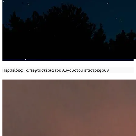
Περσείδες: Τα πεφταστέρια του Αυγούστου επιστρέφουν