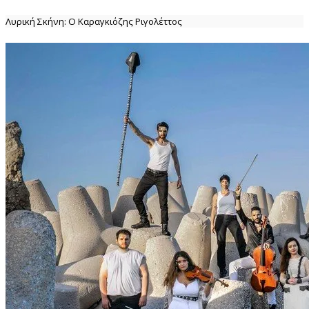
Λυρική Σκήνη: Ο Καραγκιόζης Ριγολέττος