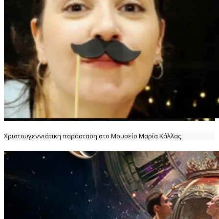
Χριστουγεννιάτικη παράσταση στο Μουσείο Μαρία Κάλλας