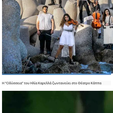
Η “Οδύσσεια” του Ηλία Καρελλά ζωντανεύει στο Θέατρο Κάππα