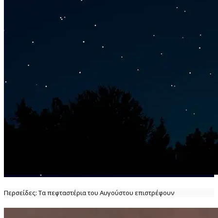
Περσείδες: Τα πεφταστέρια του Αυγούστου επιστρέφουν