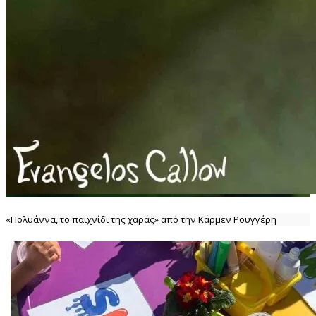
«Πολυάννα, το παιχνίδι της χαράς» από την Κάρμεν Ρουγγέρη