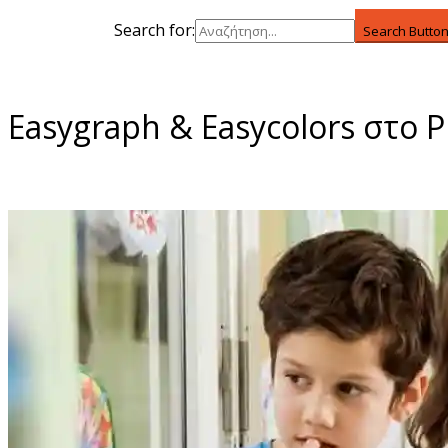
Search for:
Search Butto
Easygraph & Easycolors στο P