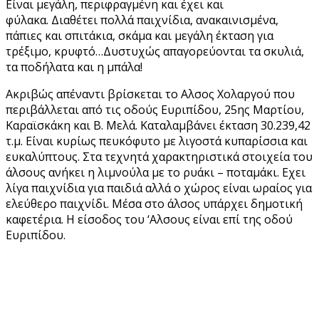
Είναι μεγάλη, περιφραγμένη και έχει και
φύλακα. Διαθέτει πολλά παιχνίδια, ανακαινισμένα,
πάπιες και σπιτάκια, σκάμα και μεγάλη έκταση για
τρέξιμο, κρυφτό…Δυστυχώς απαγορεύονται τα σκυλιά,
τα ποδήλατα και η μπάλα!
Ακριβώς απέναντι βρίσκεται το Αλσος Χολαργού που
περιβάλλεται από τις οδούς Ευριπίδου, 25ης Μαρτίου,
Καραϊσκάκη και Β. Μελά. Καταλαμβάνει έκταση 30.239,42
τ.μ. Είναι κυρίως πευκόφυτο με λιγοστά κυπαρίσσια και
ευκαλύπτους. Στα τεχνητά χαρακτηριστικά στοιχεία του
άλσους ανήκει η λιμνούλα με το ρυάκι – ποταμάκι. Εχει
λίγα παιχνίδια για παιδιά αλλά ο χώρος είναι ωραίος για
ελεύθερο παιχνίδι. Μέσα στο άλσος υπάρχει δημοτική
καφετέρια. Η είσοδος του ‘Αλσους είναι επί της οδού
Ευριπίδου.