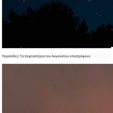
Περσείδες: Τα πεφταστέρια του Αυγούστου επιστρέφουν