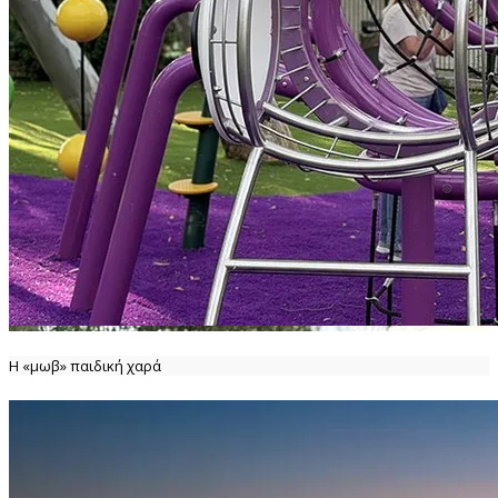
Η «μωβ» παιδική χαρά