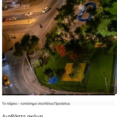
Το πάρκο – τοπόσημο στα Νότια Προάστια
Διαβάστε ακόμη