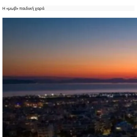
Η «μωβ» παιδική χαρά