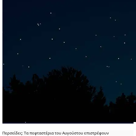
Περσείδες: Τα πεφταστέρια του Αυγούστου επιστρέφουν