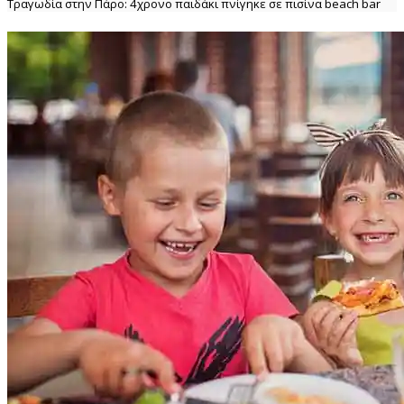
Τραγωδία στην Πάρο: 4χρονο παιδάκι πνίγηκε σε πισίνα beach bar