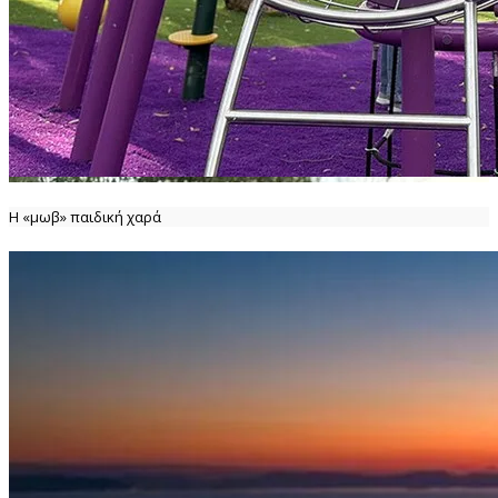
Η «μωβ» παιδική χαρά