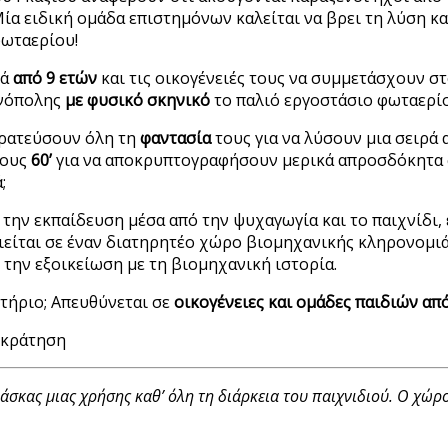
ία ειδική ομάδα επιστημόνων καλείται να βρει τη λύση κ
φωταερίου!
ιά
από 9 ετών
και τις οικογένειές τους να συμμετάσχουν σ
χνόπολης
με
φυσικό σκηνικό
το παλιό εργοστάσιο φωταερίο
τρατεύσουν όλη τη
φαντασία
τους για να λύσουν μια σειρά
τους
60’
για να αποκρυπτογραφήσουν μερικά απροσδόκητα 
;
την εκπαίδευση μέσα από την ψυχαγωγία και το παιχνίδι,
ιείται σε έναν διατηρητέο χώρο βιομηχανικής κληρονομιά
την εξοικείωση με τη βιομηχανική ιστορία.
στήριο; Απευθύνεται σε
οικογένειες και ομάδες παιδιών απ
 κράτηση
σκας μιας χρήσης καθ’ όλη τη διάρκεια του παιχνιδιού. Ο χώρο