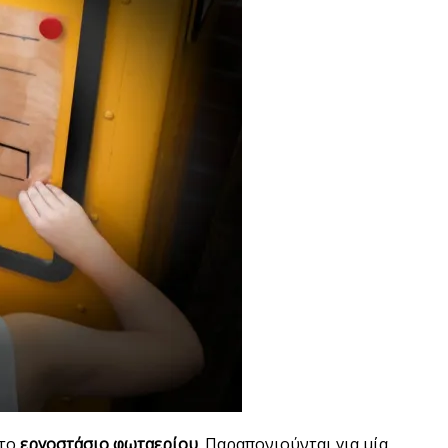
 το
εργοστάσιο φωταερίου
. Παραπονιούνται για μία