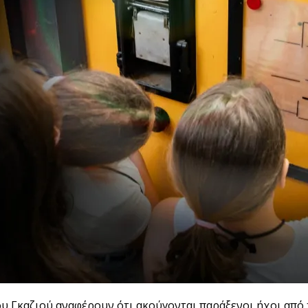
 του Γκαζιού αναφέρουν ότι ακούγονται παράξενοι ήχοι από