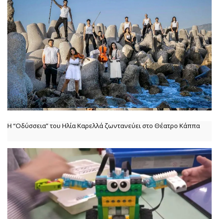
Η “Οδύσσεια” του Ηλία Καρελλά ζωντανεύει στο Θέατρο Κάππα