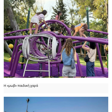
Η «μωβ» παιδική χαρά