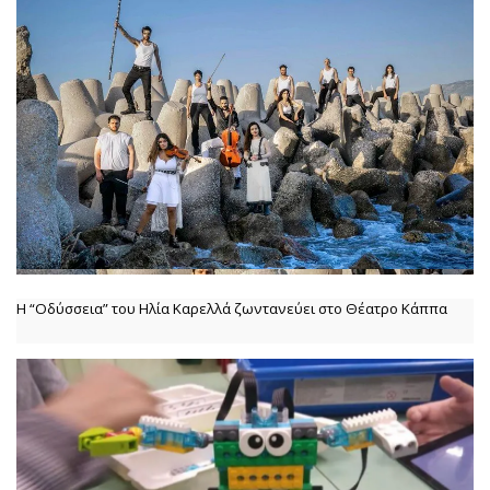
Η “Οδύσσεια” του Ηλία Καρελλά ζωντανεύει στο Θέατρο Κάππα