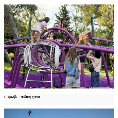
Η «μωβ» παιδική χαρά