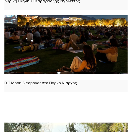
Λυρική Σκήνη: Ο Καραγκιόζης Ριγολέττος
Full Moon Sleepover στο Πάρκο Νιάρχος