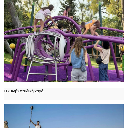
Η «μωβ» παιδική χαρά