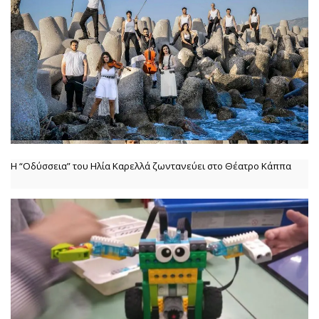
Η “Οδύσσεια” του Ηλία Καρελλά ζωντανεύει στο Θέατρο Κάππα