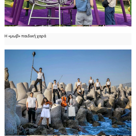
Η «μωβ» παιδική χαρά