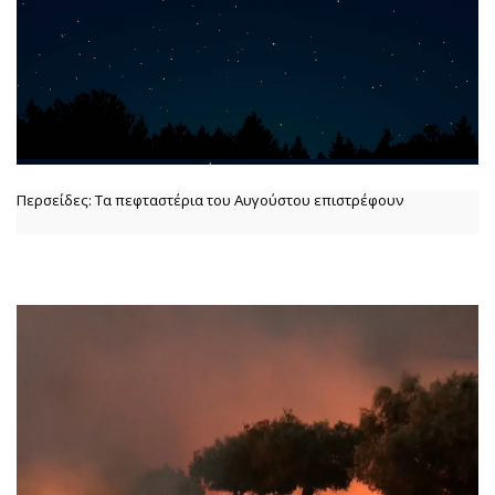
Περσείδες: Τα πεφταστέρια του Αυγούστου επιστρέφουν