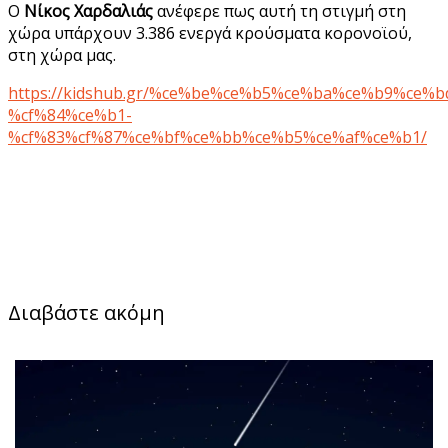
Ο
Νίκος Χαρδαλιάς
ανέφερε πως αυτή τη στιγμή στη
χώρα υπάρχουν 3.386 ενεργά κρούσματα κορονοϊού,
στη χώρα μας.
https://kidshub.gr/%ce%be%ce%b5%ce%ba%ce%b9%ce%
%cf%84%ce%b1-
%cf%83%cf%87%ce%bf%ce%bb%ce%b5%ce%af%ce%b1/
Διαβάστε ακόμη