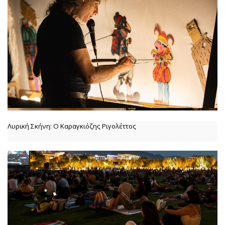
Λυρική Σκήνη: Ο Καραγκιόζης Ριγολέττος