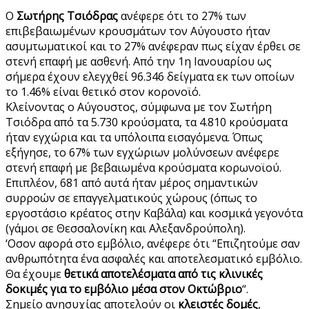
Ο
Σωτήρης Τσιόδρας
ανέφερε ότι το 27% των
επιβεβαιωμένων κρουσμάτων τον Αύγουστο ήταν
ασυμτωματικοί και το 27% ανέφεραν πως είχαν έρθει σε
στενή επαφή με ασθενή. Από την 1η Ιανουαρίου ως
σήμερα έχουν ελεγχθεί 96.346 δείγματα εκ των οποίων
το 1.46% είναι θετικό στον κορονοϊό.
Κλείνοντας ο Αύγουστος, σύμφωνα με τον Σωτήρη
Τσιόδρα από τα 5.730 κρούσματα, τα 4.810 κρούσματα
ήταν εγχώρια και τα υπόλοιπα εισαγόμενα. Όπως
εξήγησε, το 67% των εγχώριων μολύνσεων ανέφερε
στενή επαφή με βεβαιωμένα κρούσματα κορωνοϊού.
Επιπλέον, 681 από αυτά ήταν μέρος σημαντικών
συρροών σε επαγγελματικούς χώρους (όπως το
εργοστάσιο κρέατος στην Καβάλα) και κοσμικά γεγονότα
(γάμοι σε Θεσσαλονίκη και Αλεξανδρούπολη).
‘Οσον αφορά στο εμβόλιο, ανέφερε ότι “Επιζητούμε σαν
ανθρωπότητα ένα ασφαλές και αποτελεσματικό εμβόλιο.
Θα έχουμε
θετικά αποτελέσματα από τις κλινικές
δοκιμές για το εμβόλιο μέσα στον Οκτώβριο
“.
Σημείο ανησυχίας αποτελούν οι
κλειστές δομές
,