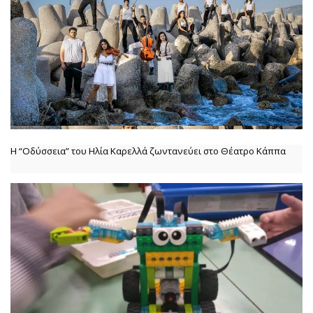
Η “Οδύσσεια” του Ηλία Καρελλά ζωντανεύει στο Θέατρο Κάππα