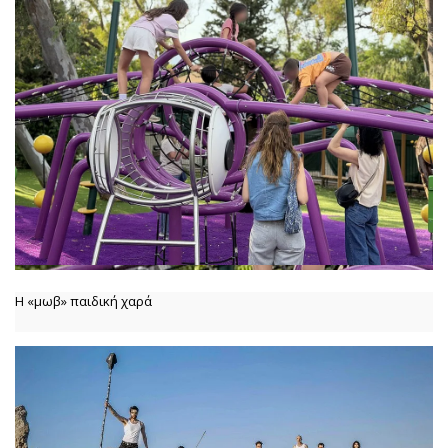
Η «μωβ» παιδική χαρά