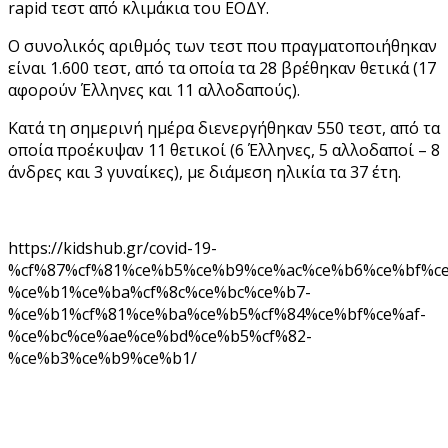
rapid τεστ από κλιμάκια του ΕΟΔΥ.
Ο συνολικός αριθμός των τεστ που πραγματοποιήθηκαν
είναι 1.600 τεστ, από τα οποία τα 28 βρέθηκαν θετικά (17
αφορούν Έλληνες και 11 αλλοδαπούς).
Κατά τη σημερινή ημέρα διενεργήθηκαν 550 τεστ, από τα
οποία προέκυψαν 11 θετικοί (6 Έλληνες, 5 αλλοδαποί – 8
άνδρες και 3 γυναίκες), με διάμεση ηλικία τα 37 έτη.
https://kidshub.gr/covid-19-
%cf%87%cf%81%ce%b5%ce%b9%ce%ac%ce%b6%ce%bf%c
%ce%b1%ce%ba%cf%8c%ce%bc%ce%b7-
%ce%b1%cf%81%ce%ba%ce%b5%cf%84%ce%bf%ce%af-
%ce%bc%ce%ae%ce%bd%ce%b5%cf%82-
%ce%b3%ce%b9%ce%b1/