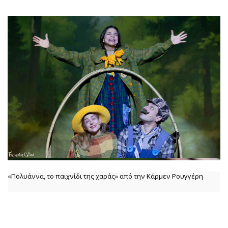
«Πολυάννα, το παιχνίδι της χαράς» από την Κάρμεν Ρουγγέρη