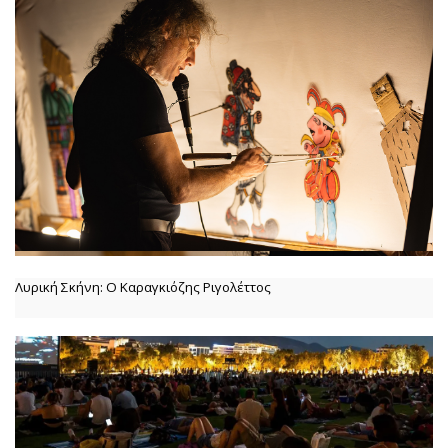
Λυρική Σκήνη: Ο Καραγκιόζης Ριγολέττος