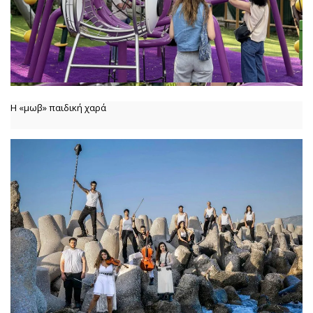
Η «μωβ» παιδική χαρά