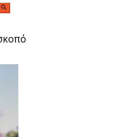
n
 σκοπό