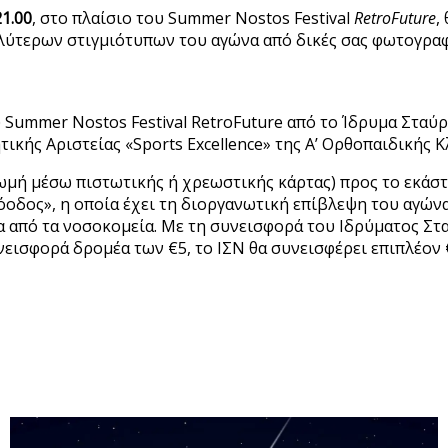
21.00
, στο πλαίσιο του Summer Nostos Festival
RetroFuture
,
ύτερων στιγμιότυπων του αγώνα από δικές σας φωτογραφί
υ Summer Nostos Festival RetroFuture από το Ίδρυμα Σταύ
ικής Αριστείας «Sports Excellence» της Α’ Ορθοπαιδικής 
ωμή μέσω πιστωτικής ή χρεωστικής κάρτας) προς το εκάστ
οδος», η οποία έχει τη διοργανωτική επίβλεψη του αγώνα
να από τα νοσοκομεία. Με τη συνεισφορά του Ιδρύματος Στ
νεισφορά δρομέα των €5, το ΙΣΝ θα συνεισφέρει επιπλέον 