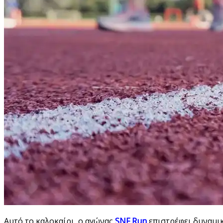
Αυτό το καλοκαίρι, ο αγώνας
SNF Run
επιστρέφει δυναμικ