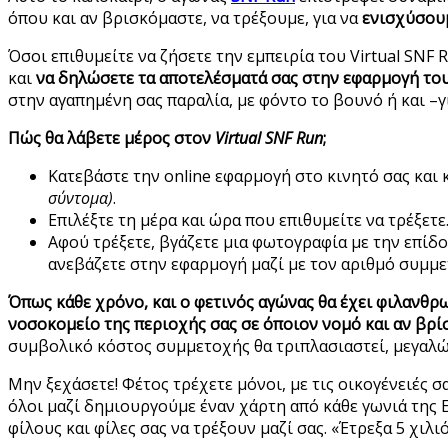
όπου και αν βρισκόμαστε, να τρέξουμε, για να
ενισχύσουμ
Όσοι επιθυμείτε να ζήσετε την εμπειρία του Virtual SNF 
και
να δηλώσετε τα αποτελέσματά σας στην εφαρμογή το
στην αγαπημένη σας παραλία, με φόντο το βουνό ή και –γι
Πώς θα λάβετε μέρος στον
Virtual SNF Run
;
Κατεβάστε την online εφαρμογή στο κινητό σας και
σύντομα)
.
Επιλέξτε τη μέρα και ώρα που επιθυμείτε να τρέξετε
Αφού τρέξετε, βγάζετε μια φωτογραφία με την επίδο
ανεβάζετε στην εφαρμογή μαζί με τον αριθμό συμμε
Όπως κάθε χρόνο, και ο φετινός αγώνας θα έχει φιλανθρω
νοσοκομείο της περιοχής σας σε όποιον νομό και αν βρί
συμβολικό κόστος συμμετοχής θα τριπλασιαστεί, μεγαλών
Μην ξεχάσετε! Φέτος τρέχετε μόνοι, με τις οικογένειές σα
όλοι μαζί δημιουργούμε έναν χάρτη από κάθε γωνιά της Ε
φίλους και φίλες σας να τρέξουν μαζί σας. «Έτρεξα 5 χιλι