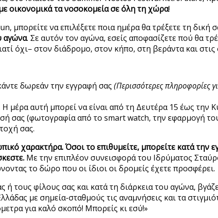
ε οικονομικά τα νοσοκομεία σε όλη τη χώρα
!
Run, μπορείτε να επιλέξετε ποια ημέρα θα τρέξετε τη δική 
υ αγώνα
. Σε αυτόν τον αγώνα, εσείς αποφασίζετε πού θα τρ
ατί όχι– στον διάδρομο, στον κήπο, στη βεράντα και στις 
 κάντε δωρεάν την εγγραφή σας
(Περισσότερες πληροφορίες γ
. Η μέρα αυτή μπορεί να είναι από τη Δευτέρα 15 έως την Κ
σή σας (φωτογραφία από το smart watch, την εφαρμογή του 
τοχή σας.
πικό χαρακτήρα. Όσοι το επιθυμείτε, μπορείτε κατά την ε
σκεστε.
Με την επιπλέον συνεισφορά του Ιδρύματος Σταύρο
οντας το δώρο που οι ίδιοι οι δρομείς έχετε προσφέρει.
ς ή τους φίλους σας και κατά τη διάρκεια του αγώνα, βγάζετ
λλάδας με σημεία-σταθμούς τις αναμνήσεις και τα στιγμιό
όμετρα για καλό σκοπό! Μπορείς κι εσύ!»