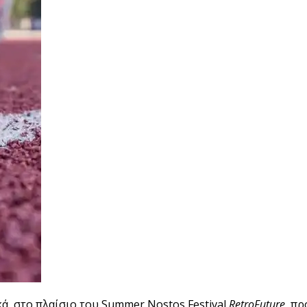
ά, στο πλαίσιο του Summer Nostos Festival
RetroFuture
, πρ