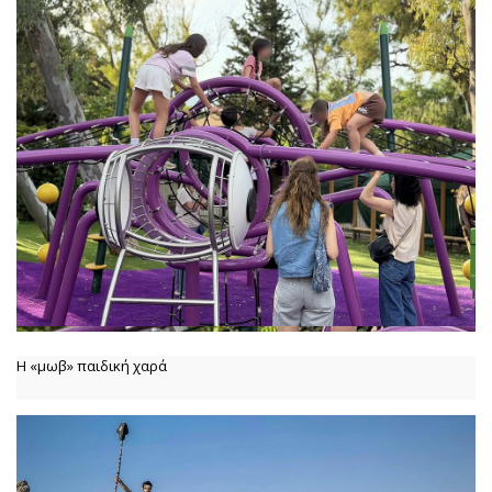
Η «μωβ» παιδική χαρά