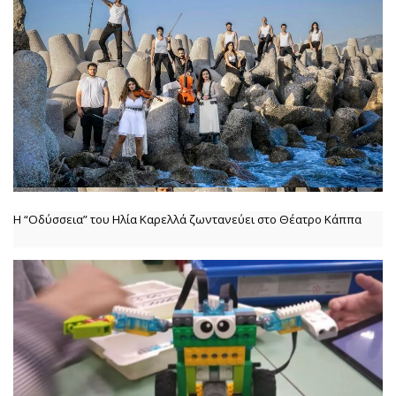
Η “Οδύσσεια” του Ηλία Καρελλά ζωντανεύει στο Θέατρο Κάππα