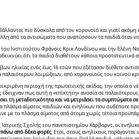
βάλλονται πιο δύσκολα από τον κορονοϊό και γιατί ακόμη 
 άλλη από τα αντισώματα που αναπύσσουν τα παιδιά όταν ν
 του Ινστιτούτου Φράνσις Κρικ Λονδίνου και την Ελένη 
δεικνύει ότι τα παιδιά διαθέτουν κάποια προστατευτικά α
βων ηλικίας ενός έως 16 ετών που εξέτασαν διέθετε αντισ
α παλαιότερων λοιμώξεων, από κορονοϊούς του κοινού κρ
κριμένη περιοχή της πρωτεϊνικής ακίδας, την οποία ο νέ
έδειχναν πως αυτή η «επίκτητη» ανοσία σε παλαιότερους 
σει τη μεταδοτικότητα και να μετριάσει τα συμπτώματα σ
α πλάσμα αίματος παιδιών και ενηλίκων που ουδέποτε πρ
ινε με το πλάσμα αίματος από άτομα χωρίς τέτοια προϋπά
ης Ιατρικής Σχολής του πανεπιστημίου Χάρβαρντ, οι ενήλι
 πάνω από δέκα φορές
. Ετσι, στους ανηλίκους παράγοντα
πτώματα της λοίμωξης πιο ήπια. Πολλά παιδιά, μάλιστα, 