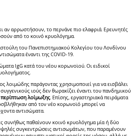
κι αν αρρωστήσουν, το περνάνε πιο ελαφριά. Ερευνητές
οσούν από το κοινό κρυολόγημα.
Ναστούλη του Πανεπιστημιακού Κολεγίου του Λονδίνου
ντισώματα έναντι της COVID-19.
ώματα IgG κατά του νέου κορωνοϊού. Οι ειδικοί
υολογήματος.
ος λοιμώδης παράγοντας χρησιμοποιεί για να εισβάλει
συγγενικούς ιούς δεν θωρακίζει έναντι του πανδημικού
ε περίπτωση λοίμωξης
. Επίσης, εργαστηριακά πειράματα
οσβλήθηκαν από τον νέο κορωνοϊό μπορεί να
ρχοντα αντισώματα.
κες συνήθως παθαίνουν κοινό κρυολόγημα μία ή δύο
ι υψηλές συγκεντρώσεις αντισωμάτων, που παραμένουν
παραμένουν ασυμπτωματικοί φορείς της νόσου, αλλά με