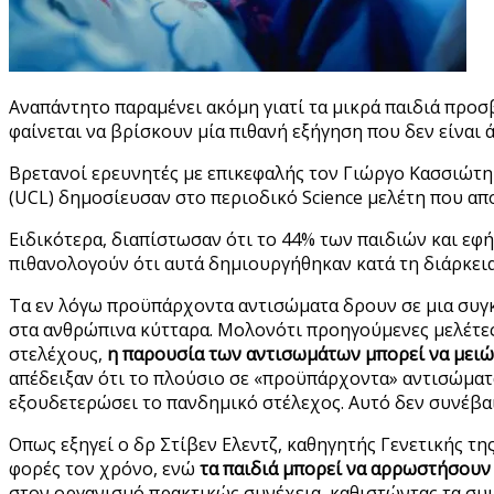
Αναπάντητο παραμένει ακόμη γιατί τα μικρά παιδιά προσ
φαίνεται να βρίσκουν μία πιθανή εξήγηση που δεν είναι
Βρετανοί ερευνητές με επικεφαλής τον Γιώργο Κασσιώτη
(UCL) δημοσίευσαν στο περιοδικό Science μελέτη που απο
Ειδικότερα, διαπίστωσαν ότι το 44% των παιδιών και εφή
πιθανολογούν ότι αυτά δημιουργήθηκαν κατά τη διάρκει
Τα εν λόγω προϋπάρχοντα αντισώματα δρουν σε μια συγκε
στα ανθρώπινα κύτταρα. Μολονότι προηγούμενες μελέτες 
στελέχους,
η παρουσία των αντισωμάτων μπορεί να μειώ
απέδειξαν ότι το πλούσιο σε «προϋπάρχοντα» αντισώματ
εξουδετερώσει το πανδημικό στέλεχος. Αυτό δεν συνέβα
Οπως εξηγεί ο δρ Στίβεν Ελεντζ, καθηγητής Γενετικής τ
φορές τον χρόνο, ενώ
τα παιδιά μπορεί να αρρωστήσουν
στον οργανισμό πρακτικώς συνέχεια, καθιστώντας τα συμ