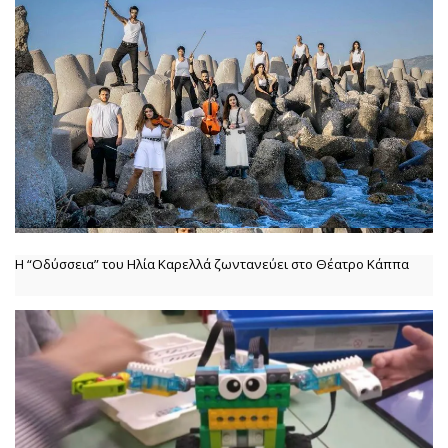
Η “Οδύσσεια” του Ηλία Καρελλά ζωντανεύει στο Θέατρο Κάππα