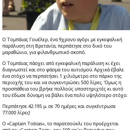
O Τομπάιας Γουέλερ, ένα 9χρονο αγόρι με εγκεφαλική
παράλυση στη Βρετανία, περπάτησε στο δικό του
μαραθώνιο, για φιλανθρωπικό σκοπό.
Ο Τομπάιας πάσχει από εγκεφαλική παράλυση κι έχει
διαγνωστεί και στο φάσμα του αυτισμού. Αρχικά έβαλε
ένα στόχο να περπατήσει 1 χιλιόμετρο στο πάρκο της
περιοχής του και να συγκεντρώσει 500 λίρες. ‘Ομως η
προσπάθεια του βρήκε πολλούς υποστηριχτές κι αυτό
του έδωσε δύναμη να βάλει ένα πολύ υψηλότερο στόχο.
Περπάτησε 42.195 μ. σε 70 ημέρες και συγκέντρωσε
77.000 λίρες!
Ο «Captain Tobias», το παρατσούκλι του προέρχεται
από το «Captain Tom», τον 100 ετών βετεράνο που