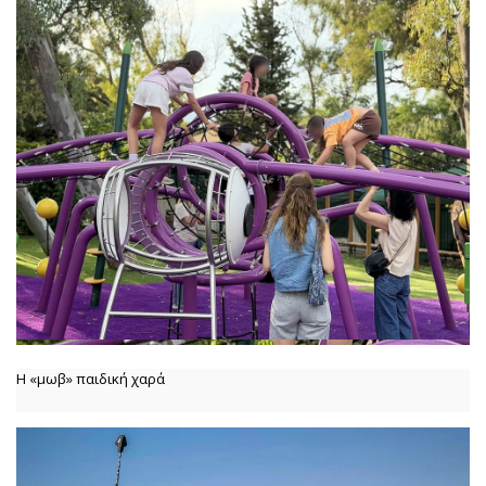
Η «μωβ» παιδική χαρά