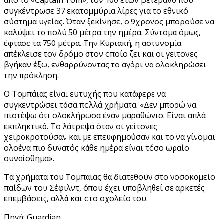
συγκέντρωσε 37 εκατομμύρια λίρες για το εθνικό
σύστημα υγείας. Όταν ξεκίνησε, ο 9χρονος μπορούσε να
καλύψει το πολύ 50 μέτρα την ημέρα. Σύντομα όμως,
έφτασε τα 750 μέτρα. Την Κυριακή, η αστυνομία
απέκλεισε τον δρόμο στον οποίο ζει και οι γείτονες
βγήκαν έξω, ενθαρρύνοντας το αγόρι να ολοκληρώσει
την πρόκληση.
Ο Τομπάιας είναι ευτυχής που κατάφερε να
συγκεντρώσει τόσα πολλά χρήματα. «Δεν μπορώ να
πιστέψω ότι ολοκλήρωσα έναν μαραθώνιο. Είναι απλά
εκπληκτικό. Το λάτρεψα όταν οι γείτονες
χειροκροτούσαν και με επευφημούσαν και το να γίνομαι
ολοένα πιο δυνατός κάθε ημέρα είναι τόσο ωραίο
συναίσθημα».
Τα χρήματα του Τομπάιας θα διατεθούν στο νοσοκομείο
παίδων του Σέφιλντ, όπου έχει υποβληθεί σε αρκετές
επεμβάσεις, αλλά και στο σχολείο του.
Πηγή: Guardian