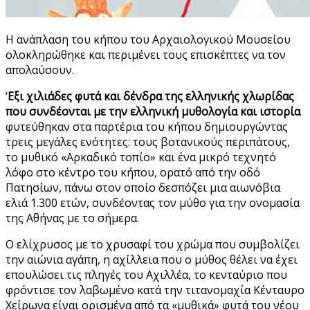
Η ανάπλαση του κήπου του Αρχαιολογικού Μουσείου
ολοκληρώθηκε και περιμένει τους επισκέπτες να τον
απολαύσουν.
‘
Εξι χιλιάδες φυτά και δένδρα της ελληνικής χλωρίδας
που συνδέονται με την ελληνική μυθολογία και ιστορία
φυτεύθηκαν στα παρτέρια του κήπου δημιουργώντας
τρεις μεγάλες ενότητες: τους βοτανικούς περιπάτους,
το μυθικό «Αρκαδικό τοπίο» και ένα μικρό τεχνητό
λόφο στο κέντρο του κήπου, ορατό από την οδό
Πατησίων, πάνω στον οποίο δεσπόζει μια αιωνόβια
ελιά 1.300 ετών, συνδέοντας τον μύθο για την ονομασία
της Αθήνας με το σήμερα.
Ο ελίχρυσος με το χρυσαφί του χρώμα που συμβολίζει
την αιώνια αγάπη, η αχίλλεια που ο μύθος θέλει να έχει
επουλώσει τις πληγές του Αχιλλέα, το κενταύριο που
φρόντισε τον λαβωμένο κατά την τιτανομαχία Κένταυρο
Χείρωνα είναι ορισμένα από τα «μυθικά» φυτά του νέου