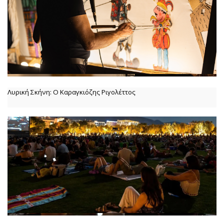
Λυρική Σκήνη: Ο Καραγκιόζης Ριγολέττος