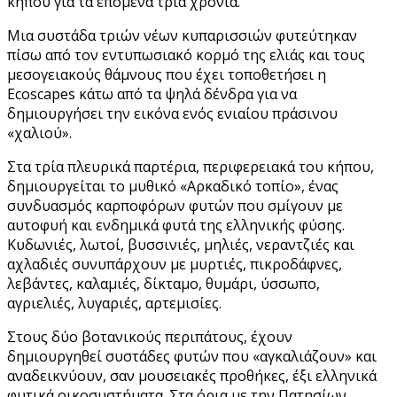
κήπου για τα επόμενα τρία χρόνια.
Μια συστάδα τριών νέων κυπαρισσιών φυτεύτηκαν
πίσω από τον εντυπωσιακό κορμό της ελιάς και τους
μεσογειακούς θάμνους που έχει τοποθετήσει η
Ecoscapes κάτω από τα ψηλά δένδρα για να
δημιουργήσει την εικόνα ενός ενιαίου πράσινου
«χαλιού».
Στα τρία πλευρικά παρτέρια, περιφερειακά του κήπου,
δημιουργείται το μυθικό «Αρκαδικό τοπίο», ένας
συνδυασμός καρποφόρων φυτών που σμίγουν με
αυτοφυή και ενδημικά φυτά της ελληνικής φύσης.
Κυδωνιές, λωτοί, βυσσινιές, μηλιές, νεραντζιές και
αχλαδιές συνυπάρχουν με μυρτιές, πικροδάφνες,
λεβάντες, καλαμιές, δίκταμο, θυμάρι, ύσσωπο,
αγριελιές, λυγαριές, αρτεμισίες.
Στους δύο βοτανικούς περιπάτους, έχουν
δημιουργηθεί συστάδες φυτών που «αγκαλιάζουν» και
αναδεικνύουν, σαν μουσειακές προθήκες, έξι ελληνικά
φυτικά οικοσυστήματα. Στα όρια με την Πατησίων