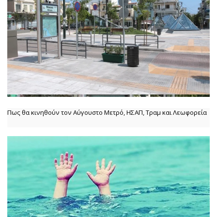
Πως θα κινηθούν τον Αύγουστο Μετρό, ΗΣΑΠ, Τραμ και Λεωφορεία