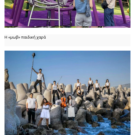
Η «μωβ» παιδική χαρά