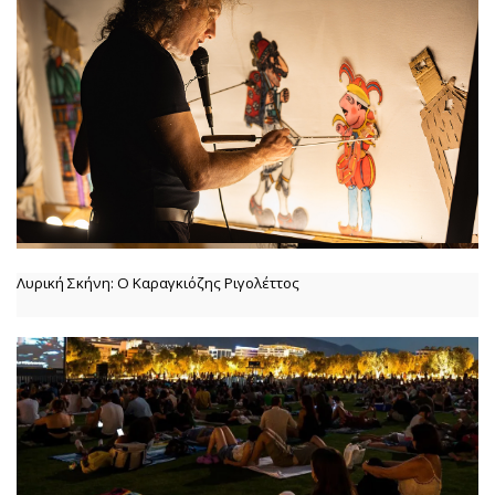
Λυρική Σκήνη: Ο Καραγκιόζης Ριγολέττος