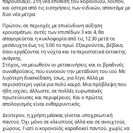
παρουσιάζει. Στη νέα επίθεση του κορονοϊού, λοιπόν,
και ύστερα από τις εισηγήσεις των ειδικών, απαντάμε με
δύο νέα μέτρα:
Πρώτον, σε περιοχές με επικίνδυνη αύξηση
κρουσμάτων, αυτές των επιπέδων 3 και 4, θα
απαγορεύεται η κυκλοφορία από τις 12.30 μετά τα
μεσάνυχτα έως τις 5.00 το πρωί. Εξαιρούνται, βέβαια,
όσοι εργάζονται τη νύχτα και τα περιστατικά έκτακτης
ανάγκης.
Στόχος, να μειωθούν οι μετακινήσεις και οι βραδινές
συναθροίσεις, που ευνοούν την μετάδοση του ιού. Με
λιγότερη διασκέδαση, ίσως, για λίγο. Αλλά με
περισσότερη υγεία για πολύ καιρό. Μια πρόβλεψη που
ήδη ισχύει, άλλωστε, σε πολλές ευρωπαϊκές
πρωτεύουσες και περιφέρειες. Και ο πρώτος
απολογισμός είναι ενθαρρυντικός.
Δεύτερον, η χρήση μάσκας γίνεται υποχρεωτική
παντού. Όχι μόνο σε κλειστούς αλλά και σε ανοιχτούς
χώρους. Γιατί ο κορονοϊός καραδοκεί παντού, χωρίς να