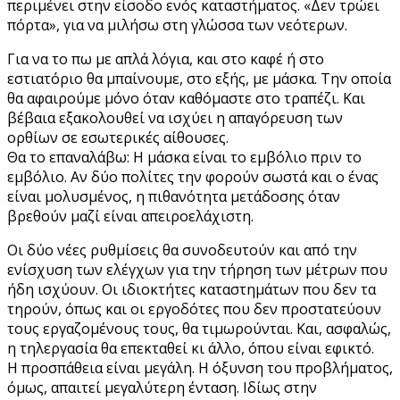
περιμένει στην είσοδο ενός καταστήματος. «Δεν τρώει
πόρτα», για να μιλήσω στη γλώσσα των νεότερων.
Για να το πω με απλά λόγια, και στο καφέ ή στο
εστιατόριο θα μπαίνουμε, στο εξής, με μάσκα. Την οποία
θα αφαιρούμε μόνο όταν καθόμαστε στο τραπέζι. Και
βέβαια εξακολουθεί να ισχύει η απαγόρευση των
ορθίων σε εσωτερικές αίθουσες.
Θα το επαναλάβω: Η μάσκα είναι το εμβόλιο πριν το
εμβόλιο. Αν δύο πολίτες την φορούν σωστά και ο ένας
είναι μολυσμένος, η πιθανότητα μετάδοσης όταν
βρεθούν μαζί είναι απειροελάχιστη.
Οι δύο νέες ρυθμίσεις θα συνοδευτούν και από την
ενίσχυση των ελέγχων για την τήρηση των μέτρων που
ήδη ισχύουν. Οι ιδιοκτήτες καταστημάτων που δεν τα
τηρούν, όπως και οι εργοδότες που δεν προστατεύουν
τους εργαζομένους τους, θα τιμωρούνται. Και, ασφαλώς,
η τηλεργασία θα επεκταθεί κι άλλο, όπου είναι εφικτό.
Η προσπάθεια είναι μεγάλη. Η όξυνση του προβλήματος,
όμως, απαιτεί μεγαλύτερη ένταση. Ιδίως στην