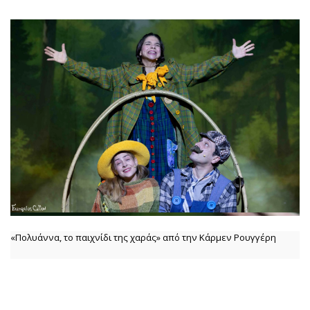
«Πολυάννα, το παιχνίδι της χαράς» από την Κάρμεν Ρουγγέρη