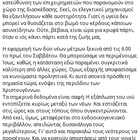
κατεύθυνση των επιχειρηματιών που παρανομούν στο
χώρο της διασκέδασης. Εκεί, οι ελεγκτικοί μηχανισμοί
θα εξαντλήσουν κάθε αυστηρότητα. Γιατί η υγεία δεν
μπορεί να θυσιάζεται στο βωμό του κέρδους κάποιων
ασυνείδητων. Ούτε, βέβαια, είναι ώρα για κρυφά πάρτι,
όταν ο ιός κάνει πάρτι κατά της ζωής μας.
Η εφαρμογή των δύο νέων μέτρων ξεκινά από τις 6.00
το πρωί του Σαββάτου. Θα μπορούσαμε να περιμένουμε;
Ίσως, καθώς η κατάσταση εδώ παραμένει συγκριτικά
καλύτερη από άλλες χώρες. Όμως εξαρχής αποφασίσαμε
να κινούμαστε προληπτικά. Κι αυτό αποκτά πρόσθετη
σημασία τώρα, ενόψει της περιόδου των
Χριστουγέννων.
Τα σημερινά δεδομένα είναι σαφή: Η εξάπλωση του ιού
εντοπίζεται κυρίως μεταξύ των νέων. Και εστιάζεται
στις ώρες και στους τόπους όπου συγκεντρώνονται.
Από εκεί, όμως, μεταφέρεται στο ενδοοικογενειακό
περιβάλλον, απειλώντας δυσανάλογα τους
μεγαλύτερους. Γι’ αυτό και παρακαλώ τους νεότερους να
προσέχουν. Και να κρατούν αποστάσεις από τους γονείς