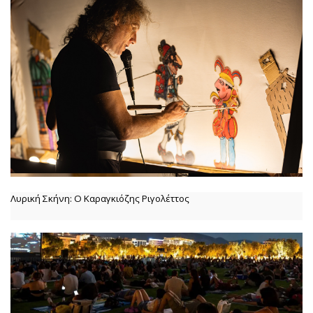
Λυρική Σκήνη: Ο Καραγκιόζης Ριγολέττος