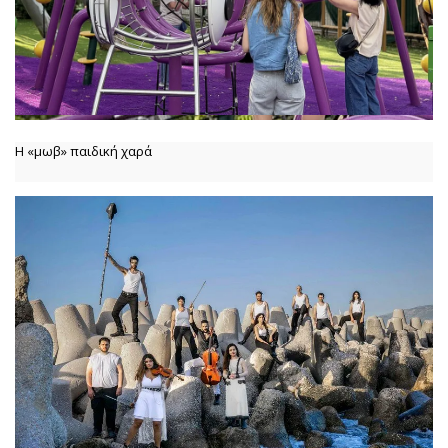
Η «μωβ» παιδική χαρά