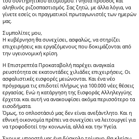
του συντηρητικού ατομισμού. Γνήσια πρόοδος και
αληθινός ριζοσπαστισμός. Σας ζητώ, με άλλα λόγια, να
γίνετε εσείς οι πραγματικοί πρωταγωνιστές των ημερών
μας.
Συμπολίτες μου,
Η κυβέρνηση θα συνεχίσει, ασφαλώς, να στηρίζει
επιχειρήσεις και εργαζόμενους που δοκιμάζονται από
την υγειονομική κρίση.
Η Επιστρεπτέα Προκαταβολή παρέχει αναγκαία
ρευστότητα σε εκατοντάδες χιλιάδες επιχειρήσεις. Οι
ασφαλιστικές εισφορές μειώνονται. Και ένα νέο
πρόγραμμα τις επιδοτεί πλήρως για 100.000 νέες θέσεις
εργασίας. Ενώ η κατάργηση της Εισφοράς Αλληλεγγύης
έρχεται και αυτή να ανακουφίσει ακόμα περισσότερο τα
εισοδήματα.
Όμως, το οπλοστάσιό μας δεν είναι ανεξάντλητο. Και η
εθνική οικονομία πρέπει να συνεχίσει να λειτουργεί για
να τροφοδοτεί την κοινωνία, αλλά και την Υγεία.
Έχουμε μπροστά μας ένα δύσκολο τρίμηνο. Θα κλείσω,