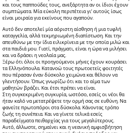
και τους παππούδες τους, ανεξάρτητα αν οι ίδιοι έχουν
συμπτώματα. Μία εύκολη περιπέτεια γι’ αυτούς ίσως
είναι μοιραία για εκείνους που αγαπούν.
Αυτό δεν αποτελεί μία αόριστη αίσθηση ή μια τυφλή
καταγγελία, αλλά τεκμηριωμένη διαπίστωση. Και την
απευθύνω με την ίδια ειλικρίνεια με την οποία μιλώ και
στα παιδιά μου. Γιατί, πράγματι, είναι η ώρα να μιλήσει
και να δράσει η νεολαία μας.
Ξέρω ότι όλοι οι προηγούμενοι μήνες έχουν κουράσει
τα Ελληνόπουλα. Κατανοώ τους πρωτοετείς φοιτητές
που πέρασαν έναν δύσκολο χειμώνα και θέλουν να
γλεντήσουν. Όπως γνωρίζω ότι και το αίμα των
μαθητών βράζει. Και έτσι πρέπει να είναι.
Στη συγκεκριμένη συγκυρία, ωστόσο, εσείς οι νέοι θα
ήταν καλό να μετατρέψετε την ορμή σας σε ευθύνη. Να
φανείτε πρωτοπόροι στα δύσκολα. Κάνοντας τρόπο
ζωής τη συνέπεια. Και να γίνετε τελικά εσείς
παραδείγματα πειθαρχίας για τους μεγαλύτερους.
Αυτό, άλλωστε, σημαίνει και η νεανική αμφισβήτηση