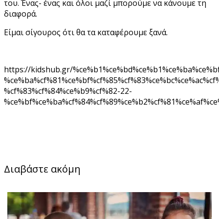
του. Ένας- ένας και όλοι μαζί μπορούμε να κάνουμε τη
διαφορά.
Είμαι σίγουρος ότι θα τα καταφέρουμε ξανά.
https://kidshub.gr/%ce%b1%ce%bd%ce%b1%ce%ba%ce%
%ce%ba%cf%81%ce%bf%cf%85%cf%83%ce%bc%ce%ac%cf
%cf%83%cf%84%ce%b9%cf%82-22-
%ce%bf%ce%ba%cf%84%cf%89%ce%b2%cf%81%ce%af%ce
Διαβάστε ακόμη