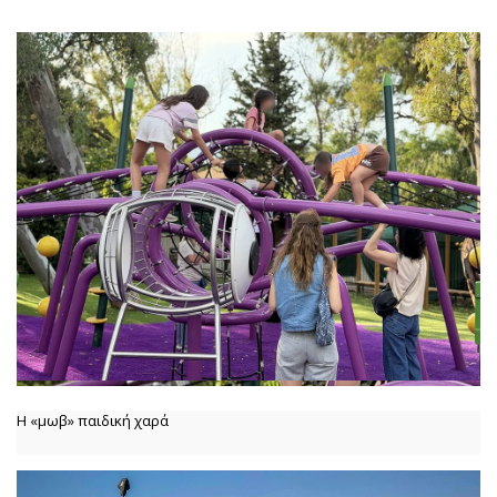
Η «μωβ» παιδική χαρά