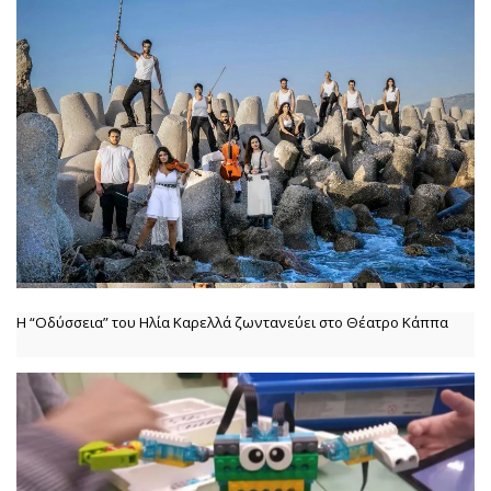
Η “Οδύσσεια” του Ηλία Καρελλά ζωντανεύει στο Θέατρο Κάππα