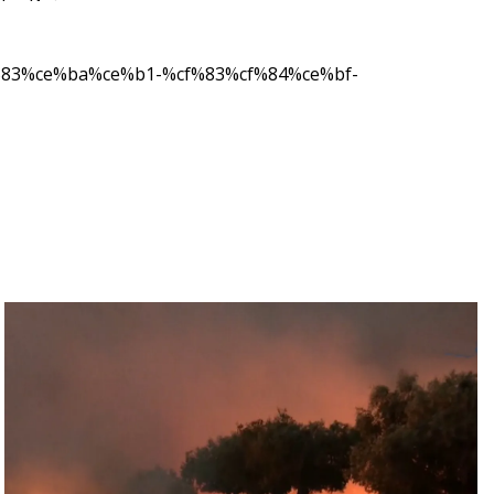
f%83%ce%ba%ce%b1-%cf%83%cf%84%ce%bf-