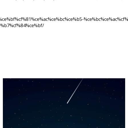
%86%ce%bf%cf%81%ce%ac%ce%bc%ce%b5-%ce%bc%ce%ac%c
%b7%cf%84%ce%bf/