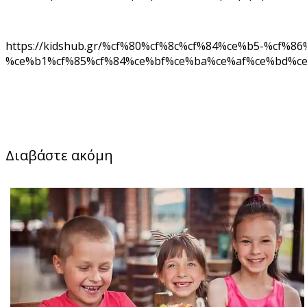
https://kidshub.gr/%cf%80%cf%8c%cf%84%ce%b5-%cf
%ce%b1%cf%85%cf%84%ce%bf%ce%ba%ce%af%ce%bd%ce
Διαβάστε ακόμη