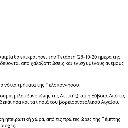
καιρία θα επικρατήσει την Τετάρτη (28-10-20 ημέρα της
νοδεύονται από χαλαζοπτώσεις και ενισχυμένους ανέμους.
ς τα νότια τμήματα της Πελοποννήσου.
(συμπεριλαμβανομένης της Αττικής) και η Εύβοια. Από τις
ωδεκάνησα και τα νησιά του βορειοανατολικού Αιγαίου.
ική ηπειρωτική χώρα, από τις πρώτες ώρες της Πέμπτης
εριοχές.