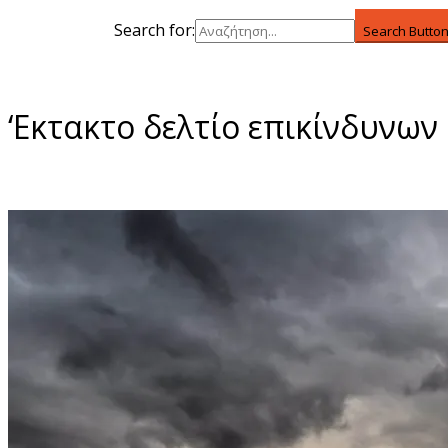
Search for:
Search Butto
‘Εκτακτo δελτίο επικίνδυνω