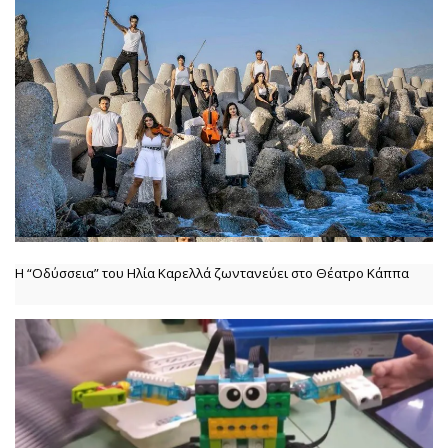
Η “Οδύσσεια” του Ηλία Καρελλά ζωντανεύει στο Θέατρο Κάππα