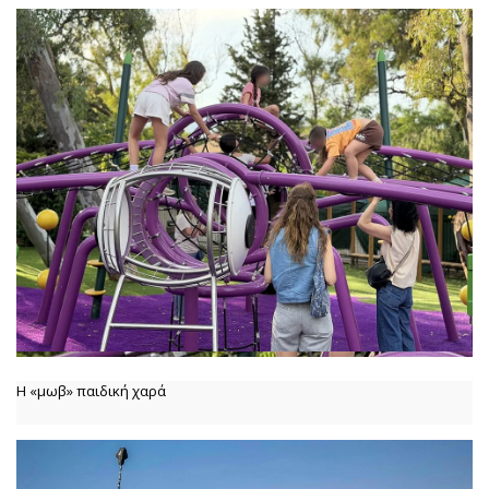
Η «μωβ» παιδική χαρά