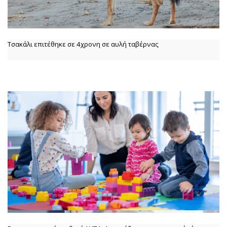
Τσακάλι επιτέθηκε σε 4χρονη σε αυλή ταβέρνας