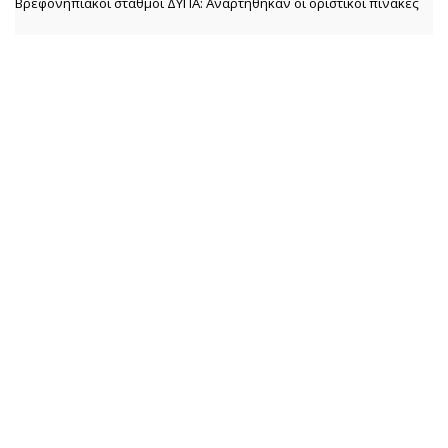
Βρεφονηπιακοί σταθμοί ΔΥΠΑ: Αναρτήθηκαν οι οριστικοί πίνακες