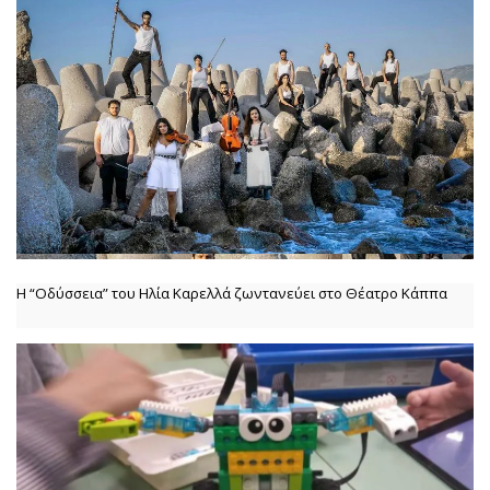
Η “Οδύσσεια” του Ηλία Καρελλά ζωντανεύει στο Θέατρο Κάππα