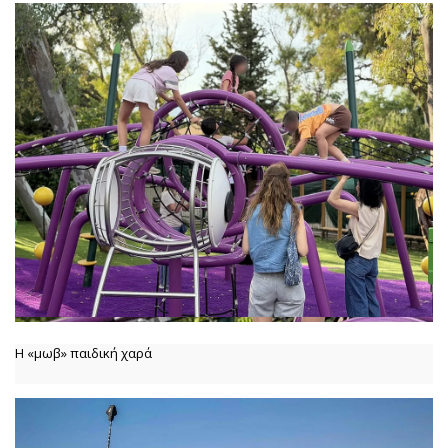
Η «μωβ» παιδική χαρά