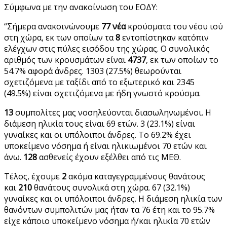
Σύμφωνα με την ανακοίνωση του ΕΟΔΥ:
“Σήμερα ανακοινώνουμε
77 νέα
κρούσματα του νέου ιού
στη χώρα, εκ των οποίων τα
8
εντοπίστηκαν κατόπιν
ελέγχων στις πύλες εισόδου της χώρας. Ο συνολικός
αριθμός των κρουσμάτων είναι
4737
, εκ των οποίων το
54.7% αφορά άνδρες. 1303 (27.5%) θεωρούνται
σχετιζόμενα με ταξίδι από το εξωτερικό και 2345
(49.5%) είναι σχετιζόμενα με ήδη γνωστό κρούσμα.
13
συμπολίτες μας νοσηλεύονται διασωληνωμένοι. Η
διάμεση ηλικία τους είναι 69 ετών. 3 (23.1%) είναι
γυναίκες και οι υπόλοιποι άνδρες. To 69.2% έχει
υποκείμενο νόσημα ή είναι ηλικιωμένοι 70 ετών και
άνω.
128
ασθενείς έχουν εξέλθει από τις ΜΕΘ.
Τέλος, έχουμε
2
ακόμα καταγεγραμμένους θανάτους
και
210
θανάτους συνολικά στη χώρα. 67 (32.1%)
γυναίκες και οι υπόλοιποι άνδρες. Η διάμεση ηλικία των
θανόντων συμπολιτών μας ήταν τα 76 έτη και το 95.7%
είχε κάποιο υποκείμενο νόσημα ή/και ηλικία 70 ετών