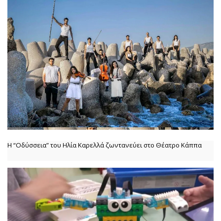
Η “Οδύσσεια” του Ηλία Καρελλά ζωντανεύει στο Θέατρο Κάππα