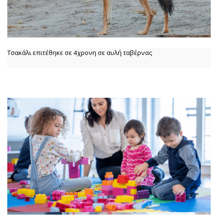
Τσακάλι επιτέθηκε σε 4χρονη σε αυλή ταβέρνας