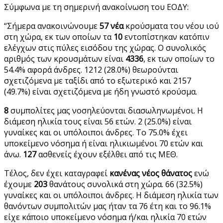
Σύμφωνα με τη σημερινή ανακοίνωση του ΕΟΔΥ:
“Σήμερα ανακοινώνουμε
57 νέα
κρούσματα του νέου ιού
στη χώρα, εκ των οποίων τα
10
εντοπίστηκαν κατόπιν
ελέγχων στις πύλες εισόδου της χώρας. Ο συνολικός
αριθμός των κρουσμάτων είναι
4336
, εκ των οποίων το
54.4% αφορά άνδρες. 1212 (28.0%) θεωρούνται
σχετιζόμενα με ταξίδι από το εξωτερικό και 2157
(49.7%) είναι σχετιζόμενα με ήδη γνωστό κρούσμα.
8
συμπολίτες μας νοσηλεύονται διασωληνωμένοι. Η
διάμεση ηλικία τους είναι 56 ετών. 2 (25.0%) είναι
γυναίκες και οι υπόλοιποι άνδρες. To 75.0% έχει
υποκείμενο νόσημα ή είναι ηλικιωμένοι 70 ετών και
άνω.
127
ασθενείς έχουν εξέλθει από τις ΜΕΘ.
Τέλος, δεν έχει καταγραφεί
κανένας νέος θάνατος
ενώ
έχουμε
203
θανάτους συνολικά στη χώρα. 66 (32.5%)
γυναίκες και οι υπόλοιποι άνδρες. Η διάμεση ηλικία των
θανόντων συμπολιτών μας ήταν τα 76 έτη και το 96.1%
είχε κάποιο υποκείμενο νόσημα ή/και ηλικία 70 ετών