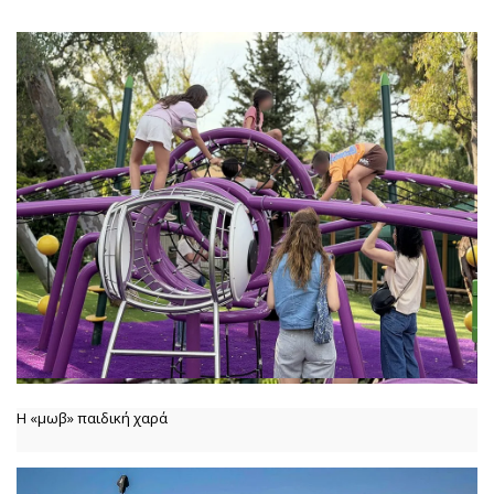
Η «μωβ» παιδική χαρά