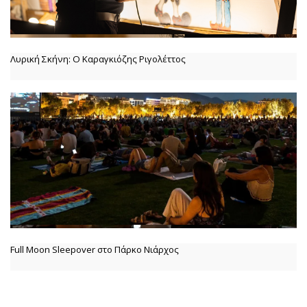
Λυρική Σκήνη: Ο Καραγκιόζης Ριγολέττος
Full Moon Sleepover στο Πάρκο Νιάρχος