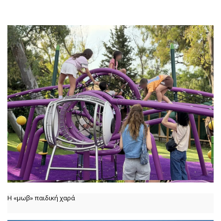
Η «μωβ» παιδική χαρά