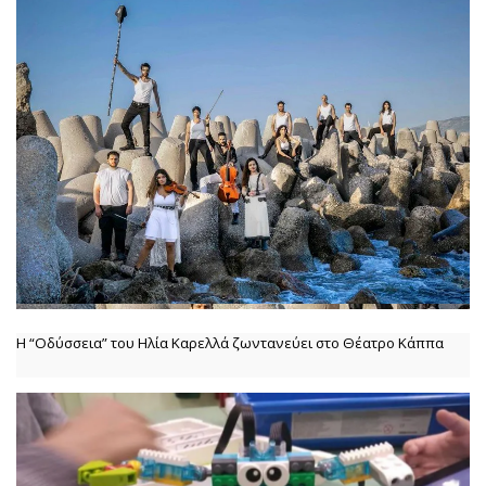
Η “Οδύσσεια” του Ηλία Καρελλά ζωντανεύει στο Θέατρο Κάππα