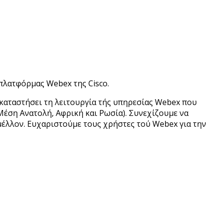
πλατφόρμας Webex της Cisco.
οκαταστήσει τη λειτουργία τής υπηρεσίας Webex που
έση Ανατολή, Αφρική και Ρωσία). Συνεχίζουμε να
μέλλον. Ευχαριστούμε τους χρήστες τού Webex για την