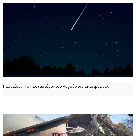
Περσείδες: Τα πεφταστέρια του Αυγούστου επιστρέφουν