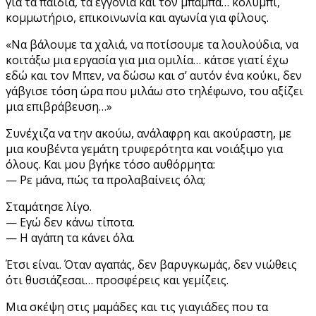
για τα παιδιά, τα εγγόνια και τον μπαμπά… κολύμπι,
κομμωτήριο, επικοινωνία και αγωνία για φίλους.
«Να βάλουμε τα χαλιά, να ποτίσουμε τα λουλούδια, να
κοιτάξω μια εργασία για μια ομιλία… κάτσε γιατί έχω
εδώ και τον Μπεν, να δώσω και σ’ αυτόν ένα κούκι, δεν
γάβγισε τόση ώρα που μιλάω στο τηλέφωνο, του αξίζει
μια επιβράβευση…»
Συνέχιζα να την ακούω, ανάλαφρη και ακούραστη, με
μια κουβέντα γεμάτη τρυφερότητα και νοιάξιμο για
όλους. Και μου βγήκε τόσο αυθόρμητα:
— Ρε μάνα, πώς τα προλαβαίνεις όλα;
Σταμάτησε λίγο.
— Εγώ δεν κάνω τίποτα.
— Η αγάπη τα κάνει όλα.
Έτσι είναι. Όταν αγαπάς, δεν βαρυγκωμάς, δεν νιώθεις
ότι θυσιάζεσαι… προσφέρεις και γεμίζεις.
Μια σκέψη στις μαμάδες και τις γιαγιάδες που τα