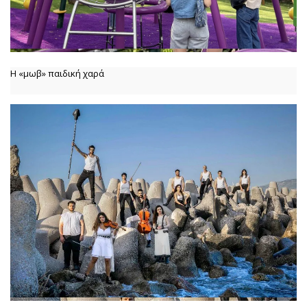
Η «μωβ» παιδική χαρά