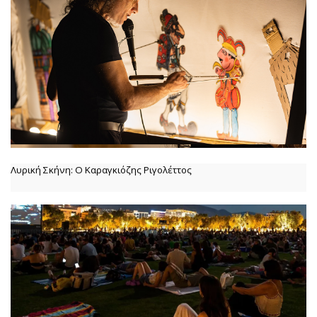
Λυρική Σκήνη: Ο Καραγκιόζης Ριγολέττος