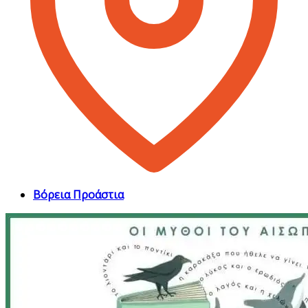
Βόρεια Προάστια