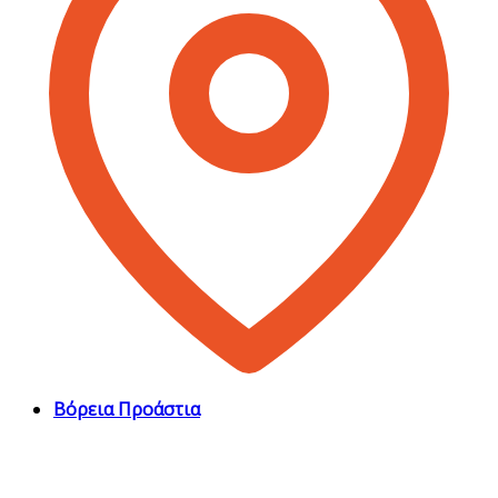
Βόρεια Προάστια