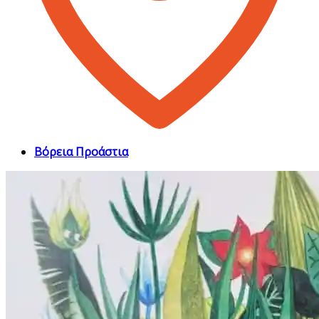
Βόρεια Προάστια