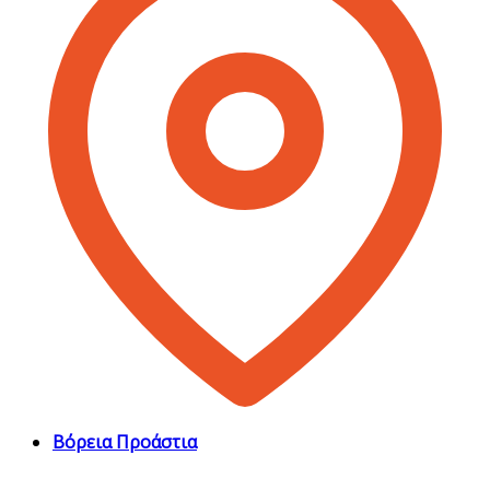
Βόρεια Προάστια