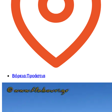
Βόρεια Προάστια