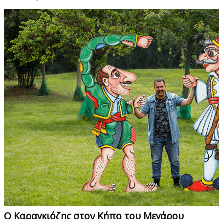
Ο Καραγκιόζης στον Κήπο του Μεγάρου