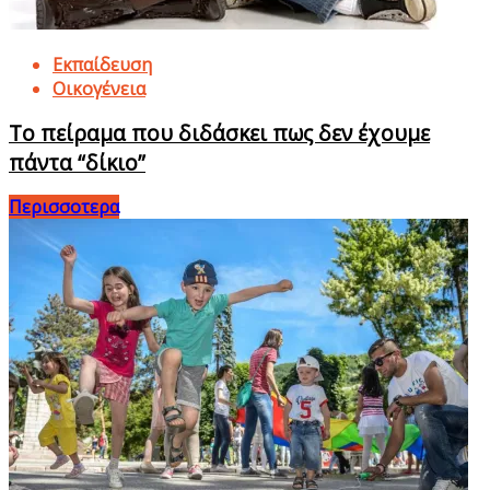
Εκπαίδευση
Οικογένεια
Το πείραμα που διδάσκει πως δεν έχουμε
πάντα “δίκιο”
Περισσοτερα