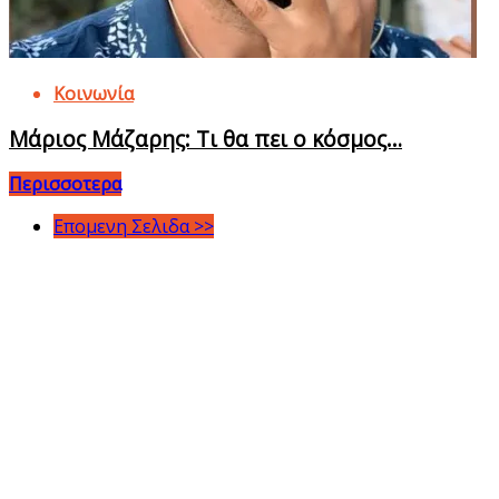
Κοινωνία
Μάριος Μάζαρης: Τι θα πει ο κόσμος…
Περισσοτερα
Επομενη Σελιδα >>